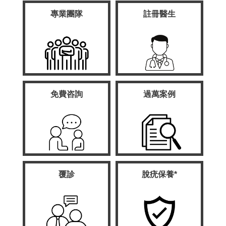
專業團隊
註冊醫生
免費咨詢
過萬案例
覆診
脫疣保養*