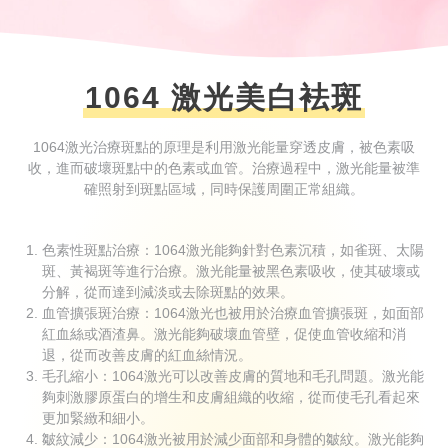
1064 激光美白袪斑
1064激光治療斑點的原理是利
用
激光能量穿透
皮
膚，被
色
素吸
收，進
而
破壞斑點中的
色
素或
血
管。治療過程中，激光能量被準
確照射到斑點區域，同時保護周圍正常組織。
色素性斑點治療：1064激光能夠針對色素沉積，如雀斑、太陽
斑、黃褐斑等進行治療。激光能量被黑色素吸收，使其破壞或
分解，從而達到減淡或去除斑點的效果。
血管擴張斑治療：1064激光也被用於治療血管擴張斑，如面部
紅血絲或酒渣鼻。激光能夠破壞血管壁，促使血管收縮和消
退，從而改善皮膚的紅血絲情況。
毛孔縮小：1064激光可以改善皮膚的質地和毛孔問題。激光能
夠刺激膠原蛋白的增生和皮膚組織的收縮，從而使毛孔看起來
更加緊緻和細小。
皺紋減少：1064激光被用於減少面部和身體的皺紋。激光能夠